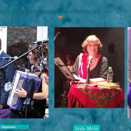
https://www.youtube.com/watch?v=x38S9QqpSNE
e Stepanian
Séda Mélik