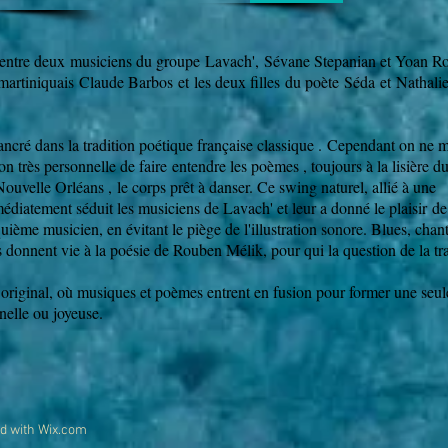
re entre deux musiciens du groupe Lavach', Sévane Stepanian et Yoan R
martiniquais Claude Barbos et les deux filles du poète Séda et Nathali
ancré dans la tradition poétique française classique . Cependant on ne
ion très personnelle de faire entendre les poèmes , toujours à la lisière d
ouvelle Orléans , le corps prêt à danser. Ce swing naturel, allié à une
diatement séduit les musiciens de Lavach' et leur a donné le plaisir de
ème musicien, en évitant le piège de l'illustration sonore. Blues, chan
 donnent vie à la poésie de Rouben Mélik, pour qui la question de la t
e original, où musiques et poèmes entrent en fusion pour former une seul
nnelle ou joyeuse.
ed with
Wix.com