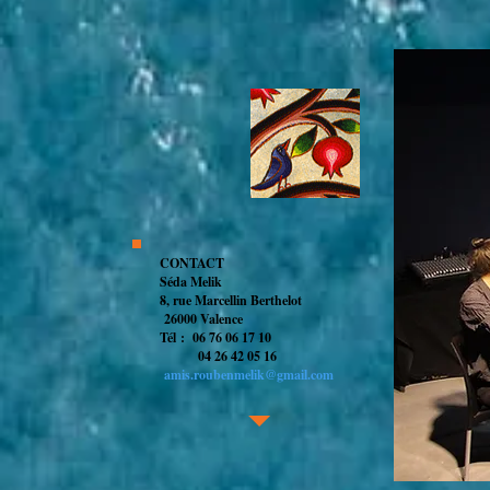
CONTACT
Séda Melik
8, rue Marcellin Berthelot
26000 Valence
Tél
: 06 76 06 17 10
04 26 42 05 16
amis.roubenmelik@gmail.com