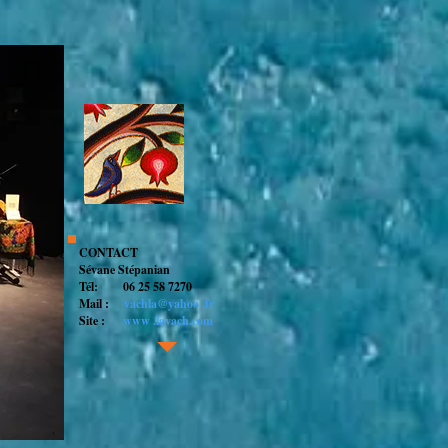
CONTACT
Sévane Stépanian
Tél:
06 25 58 7270
Mail :
vachla@yahoo .fr
Site :
www .lavach.com