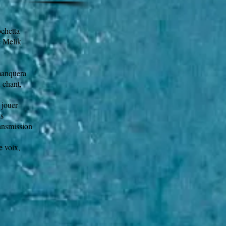
ochetta
e Melik
 manquera
u chant,
 jouer
ts
ransmission
e voix,