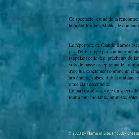
Ce spectacle, est né de la rencont
le poète Rouben Melik , le conteur 
Le répertoire de Claude Barbos est 
pas d'être frappé par son interprétat
rappelant celle des prêcheurs de laN
voix de basse exceptionnelle, a immé
avec lui, exactement comme un cinqui
arméniens, valses, dub et ambiances
orale était essentielle.
Le pari est réussi, avec un spectacl
tour à tour militante, intimiste, sole
© 2023 by Name of Site. Proudly creat