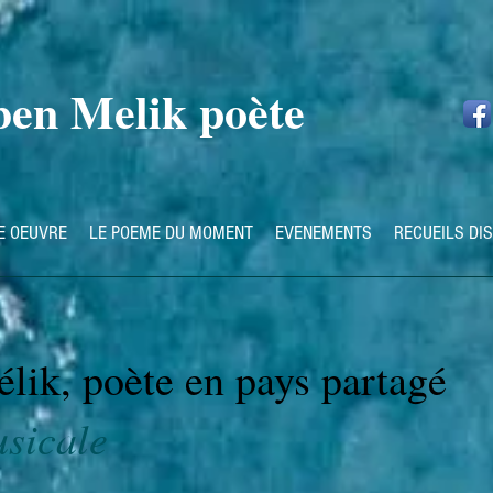
en Melik poète
E OEUVRE
LE POEME DU MOMENT
EVENEMENTS
RECUEILS DI
ik, poète en pays partagé
sicale