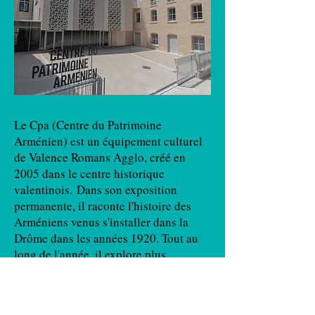
Le Cpa (Centre du Patrimoine
Arménien) est un équipement culturel
de Valence Romans Agglo, créé en
2005 dans le centre historique
valentinois. Dans son exposition
permanente, il raconte l'histoire des
Arméniens venus s'installer dans la
Drôme dans les années 1920. Tout au
long de l'année, il explore plus
largement d'autres questions :
les migrations, les diasporas, l'exil
les conflits contemporains, et